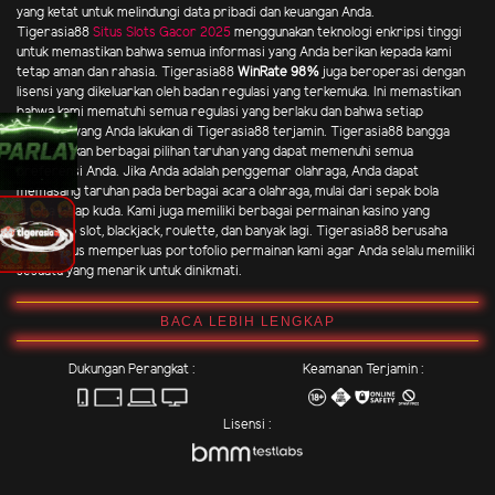
yang ketat untuk melindungi data pribadi dan keuangan Anda.
Tigerasia88
Situs Slots Gacor 2025
menggunakan teknologi enkripsi tinggi
untuk memastikan bahwa semua informasi yang Anda berikan kepada kami
tetap aman dan rahasia. Tigerasia88
WinRate 98%
juga beroperasi dengan
lisensi yang dikeluarkan oleh badan regulasi yang terkemuka. Ini memastikan
bahwa kami mematuhi semua regulasi yang berlaku dan bahwa setiap
transaksi yang Anda lakukan di Tigerasia88 terjamin. Tigerasia88 bangga
menyediakan berbagai pilihan taruhan yang dapat memenuhi semua
preferensi Anda. Jika Anda adalah penggemar olahraga, Anda dapat
memasang taruhan pada berbagai acara olahraga, mulai dari sepak bola
hingga balap kuda. Kami juga memiliki berbagai permainan kasino yang
mencakup slot, blackjack, roulette, dan banyak lagi. Tigerasia88 berusaha
untuk terus memperluas portofolio permainan kami agar Anda selalu memiliki
sesuatu yang menarik untuk dinikmati.
BACA LEBIH LENGKAP
Dukungan Perangkat :
Keamanan Terjamin :
Lisensi :