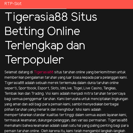
RTP-Slot
Tigerasia88 Situs
Betting Online
Terlengkap dan
Terpopuler
Selamat datang di
Tigerasia88
situs taruhan online yang berkomitmen untuk
memberikan pengalaman taruhan yang luar biasa kepada para pelanggan kami.
Tigerasia88 adalah sebuah merek terkemuka dalam dunia taruhan online
seperti, Sportbook, Esport, Slots, IdnLive, Togel, Live Casino, Tangkas,
Tembak Ikan dan Trading. Visi kami adalah menjadi mitra taruhan terpercaya
bagi semua penggemar taruhan. Kami berusaha untuk menciptakan lingkungan
yang aman dan adil bagi para pemain kami, sambil menyediakan berbagai
pilihan taruhan yang menarik dan menghibur. Misi kami adalah
mempertahankan standar kualitas tertinggi dalam semua aspek layanan kami,
termasuk keamanan, dukungan pelanggan, dan variasi permainan. Tigerasia88
memahami bahwa keamanan adalah salah satu hal yang paling penting bagi para
pemain taruhan online. Oleh karena itu, kami telah mengambil langkah-langkah