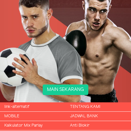
MAIN SEKARANG
link-alternatif
TENTANG KAMI
MOBILE
JADWAL BANK
Kalkulator Mix Parlay
Anti Blokir