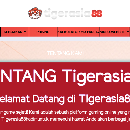
KEBIJAKAN
PHISING
KALKULATOR MIX PARLAY
VIDEO-WEBSITE
TENTANG KAMI
NTANG Tigerasi
Tigerasia
elamat Datang di
 game sejati! Kami adalah sebuah platform gaming online yan
.
Tigerasia88
hadir untuk memenuhi hasrat Anda akan berbagai j