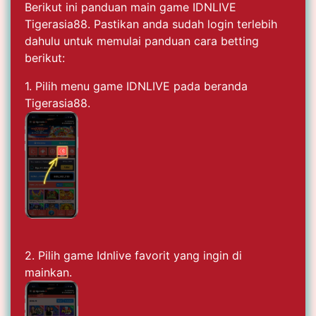
Berikut ini panduan main game IDNLIVE
Tigerasia88. Pastikan anda sudah login terlebih
dahulu untuk memulai panduan cara betting
berikut:
1. Pilih menu game IDNLIVE pada beranda
Tigerasia88.
2. Pilih game Idnlive favorit yang ingin di
mainkan.