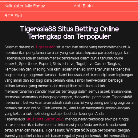
Kalkulator Mix Parlay
Anti Blokir
RTP-Slot
Tigerasia88 Situs Betting Online
Terlengkap dan Terpopuler
Selamat datang di
Tigerasia88
situs taruhan online yang berkomitmen untuk
memberikan pengalaman taruhan yang luar biasa kepada para pelanggan kami.
Tigerasia88 adalah sebuah merek terkemuka dalam dunia taruhan online
seperti, Sportbook, Esport, Slots, IdnLive, Togel, Live Casino, Tangkas,
Tembak Ikan dan Trading. Visi kami adalah menjadi mitra taruhan terpercaya
bagi semua penggemar taruhan. Kami berusaha untuk menciptakan lingkungan
yang aman dan adil bagi para pemain kami, sambil menyediakan berbagai
pilihan taruhan yang menarik dan menghibur. Misi kami adalah
mempertahankan standar kualitas tertinggi dalam semua aspek layanan kami,
termasuk keamanan, dukungan pelanggan, dan variasi permainan. Tigerasia88
memahami bahwa keamanan adalah salah satu hal yang paling penting bagi para
pemain taruhan online. Oleh karena itu, kami telah mengambil langkah-langkah
yang ketat untuk melindungi data pribadi dan keuangan Anda.
Tigerasia88
Situs Slots Gacor 2025
menggunakan teknologi enkripsi tinggi
untuk memastikan bahwa semua informasi yang Anda berikan kepada kami
tetap aman dan rahasia. Tigerasia88
WinRate 98%
juga beroperasi dengan
lisensi yang dikeluarkan oleh badan regulasi yang terkemuka. Ini memastikan