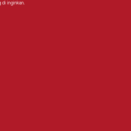
g di inginkan.