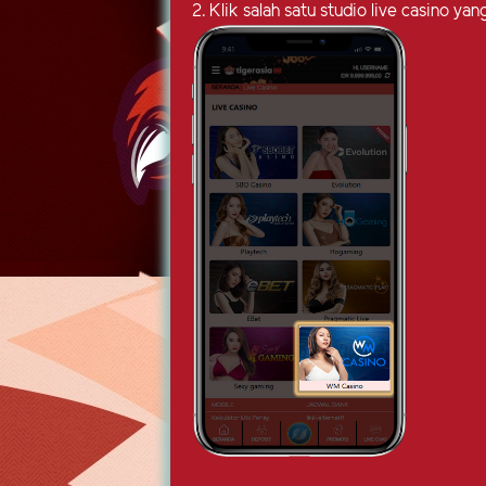
2. Klik salah satu studio live casino yan