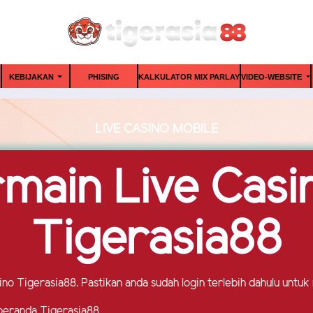
KEBIJAKAN
PHISING
KALKULATOR MIX PARLAY
VIDEO-WEBSITE
LIVE CASINO MOBILE
main Live Casi
Tigerasia88
ino Tigerasia88. Pastikan anda sudah login terlebih dahulu untu
beranda Tigerasia88.