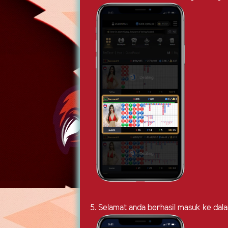
5. Selamat anda berhasil masuk ke dal