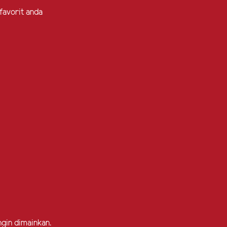
 favorit anda
ngin dimainkan.